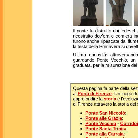
Il ponte fu distrutto dai tedeschi
ricostruito dov’era e com’era i
furono anche ripescate dal fiume
la testa della Primavera si dovet
Ultima curiosità: attraversan
guardando Ponte Vecchio, un id
graduata, per la misurazione del l
Questa pagina fa parte della se
ai
Ponti di Firenze
. Un luogo d
approfondire la
storia
e l'evoluzi
di Firenze attravero la storia dei 
Ponte San Niccolò
;
Ponte alle Grazie
;
Ponte Vecchio
-
Corrido
Ponte Santa Trinita
;
Ponte alla Carraia
;