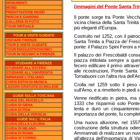
MONUMENTI
(immagini del Ponte Santa Trin
MUSEI
PRENOTAZIONE MUSEI
Il ponte sorge tra Ponte Vecchi
PARCHI E GIARDINI
GALLERIA DI FOTO
vicina chiesa della Santa Trinità e
TOUR VIRTUALE
più eleganti d’Europa.
Costruito nel 1252, con il patro
TOUR & VISITE GUIDATE
VISITARE FIRENZE
Santa Trinita a Piazza de’ Fresc
TOUR E VISITE GUIDATE
ponte: il Palazzo Spini Feroni a 
TOUR ENOGASTRONOMICI
TOUR IN SEGWAY A FIRENZE
Il palazzo dei Frescobaldi conse
piazza intitolata sempre a que
STUDIARE A FIRENZE
fecero edificare il primo attrav
STUDIARE ALL'ESTERO
alle ricostruzioni, Ponte Santa
STUDIARE ALL'UNIVERSITÀ
Tornabuoni con l’altra riva dell’Ar
IMPARARE L'ITALIANO
CORSI ESTIVI DI MUSICA
Crolla nel 1259 sotto il peso 
LEZIONI GRATUITE DI INGLESE
sull’Arno, e a rimetterlo in piedi
GUIDE SULLA TOSCANA
Venne riedificato in pietra, ma 
GUIDA DEL MUGELLO
1333 che risparmiò solo Ponte 
GUIDA DI SIENA
lenta e durò un cinquantennio
GUIDA DI PISA
importanza del ponte, fu complet
GUIDA DELLA VERSILIA
GUIDE SULL' ITALIA
Una nuova alluvione, nel 1557
GUIDA DELLA LIGURIA
costruzione della struttura odi
GUIDA DI MILANO
Ammannati di realizzare un nuov
GUIDA DI ROMA
all’altezza dell’importanza di 
GUIDA DI TORINO