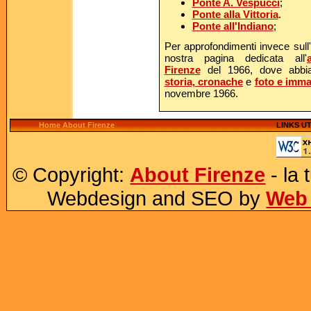
Ponte A. Vespucci
;
Ponte alla Vittoria
.
Ponte all'Indiano
;
Per approfondimenti invece sull'
nostra pagina dedicata all'
Firenze
del 1966, dove abbia
storia, cronache
e
foto e imma
novembre 1966.
Home About Firenze
LINKS UT
© Copyright:
About Firenze
- la 
Webdesign and SEO by
Web 