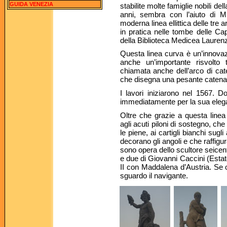
GUIDA VENEZIA
stabilite molte famiglie nobili d
anni, sembra con l’aiuto di Mi
moderna linea ellittica delle tre 
in pratica nelle tombe delle Ca
della Biblioteca Medicea Lauren
Questa linea curva è un’innova
anche un’importante risvolto
chiamata anche dell’arco di cate
che disegna una pesante catena 
I lavori iniziarono nel 1567. D
immediatamente per la sua elegan
Oltre che grazie a questa linea
agli acuti piloni di sostegno, che
le piene, ai cartigli bianchi sugl
decorano gli angoli e che raffigu
sono opera dello scultore seicen
e due di Giovanni Caccini (Esta
II con Maddalena d’Austria. Se 
sguardo il navigante.