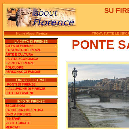
SU FIRE
Home About Firenze
TROVA TUTTE LE INFOR
PONTE S
LA CITTÀ DI FIRENZE
CITTÀ DI FIRENZE
LA STORIA DI FIRENZE
ARTE E CULTURA
LA VITA ECONOMICA
EVENTI A FIRENZE
FOLCLORE
PERSONAGGI FAMOSI
FIRENZE E L'ARNO
I PONTI DI FIRENZE
L'ALLUVIONE DI FIRENZE
FOTO ALLUVIONE
INFO SU FIRENZE
ESCURSIONI
LA CUCINA FIORENTINA
VINO A FIRENZE
ITINERARI
VISITE GUIDATE
MERCATI