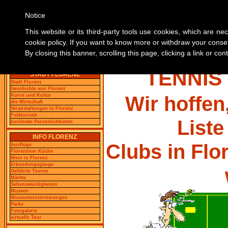
Notice
This website or its third-party tools use cookies, which are nec
cookie policy. If you want to know more or withdraw your consen
By closing this banner, scrolling this page, clicking a link or c
Home
FINDEN SIE ALLE INFO
Florenz Führer
TENNIS
STADT FLORENZ
Stadt Florenz
Geschichte von Florenz
Wir hoffen
Kunst und Kultur
die Wirtschaft
Veranstaltungen in Florenz
Folkloristik
Liste
berühmte Persönlichkeiten
INFO FLORENZ
Clubs in Flor
Ausflüge
Florentiner Küche
Wein in Florenz
Erkundungsgänge
Geführte Touren
Märkte
Sehenswürdigkeiten
Museen
Museumsreservierungen
Parks
Fotogalerie
virtuelle Tour