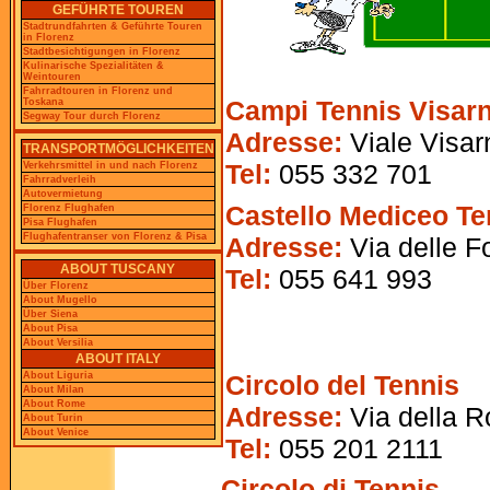
GEFÜHRTE TOUREN
Stadtrundfahrten & Geführte Touren
in Florenz
Stadtbesichtigungen in Florenz
Kulinarische Spezialitäten &
Weintouren
Fahrradtouren in Florenz und
Campi Tennis Visar
Toskana
Segway Tour durch Florenz
Adresse:
Viale Visar
TRANSPORTMÖGLICHKEITEN
Tel:
055 332 701
Verkehrsmittel in und nach Florenz
Fahrradverleih
Autovermietung
Castello Mediceo Te
Florenz Flughafen
Pisa Flughafen
Flughafentranser von Florenz & Pisa
Adresse:
Via delle Fo
ABOUT TUSCANY
Tel
:
055 641 993
Über Florenz
About Mugello
Über Siena
About Pisa
About Versilia
ABOUT ITALY
Circolo del Tennis
About Liguria
About Milan
About Rome
Adresse:
Via della R
About Turin
About Venice
Tel
:
055 201 2111
Circolo di Tennis