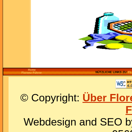
Home
NÜTZLICHE LINKS ZU:
F
Florenz Führer
© Copyright:
Über Flore
F
Webdesign and SEO 