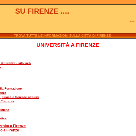
SU FIRENZE ....
.
TROVA TUTTE LE INFORMAZIONI SULLA CITTÀ DI FIRENZE
UNIVERSITÁ A FIRENZE
 di Firenze - sito web
a
ella Formazione
denza
, Fisica e Scienze naturali
 Chirurgia
litiche
stica
ersità a Firenze
ro a Firenze