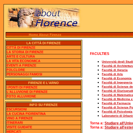
Home About Firenze
LA CITTÀ DI FIRENZE
CITTÀ DI FIRENZE
LA STORIA DI FIRENZE
FACULTIES
ARTE E CULTURA
LA VITA ECONOMICA
Università degli Studi
EVENTI A FIRENZE
Facoltà di Architettur
FOLCLORE
Facoltà di Agraria
PERSONAGGI FAMOSI
Facoltà di Arts
Facoltà di Economia
Facoltà di Ingegneria
FIRENZE E L'ARNO
Facoltà di Scienze d
I PONTI DI FIRENZE
Facoltà di Giurispru
L'ALLUVIONE DI FIRENZE
Facoltà di Matematica
FOTO ALLUVIONE
Facoltà di Medicina e
Facoltà di Farmacia
INFO SU FIRENZE
Facoltà di Scienze Po
ESCURSIONI
Facoltà di Psicologia
LA CUCINA FIORENTINA
Laboratorio di Urbani
VINO A FIRENZE
ITINERARI
Torna a:
Studiare all'Univ
VISITE GUIDATE
Torna a:
Studiare all'este
MERCATI