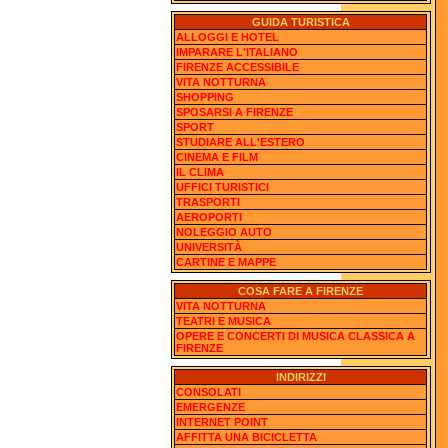
GUIDA TURISTICA
ALLOGGI E HOTEL
IMPARARE L'ITALIANO
FIRENZE ACCESSIBILE
VITA NOTTURNA
SHOPPING
SPOSARSI A FIRENZE
SPORT
STUDIARE ALL'ESTERO
CINEMA E FILM
IL CLIMA
UFFICI TURISTICI
TRASPORTI
AEROPORTI
NOLEGGIO AUTO
UNIVERSITÀ
CARTINE E MAPPE
COSA FARE A FIRENZE
VITA NOTTURNA
TEATRI E MUSICA
OPERE E CONCERTI DI MUSICA CLASSICA A
FIRENZE
INDIRIZZI
CONSOLATI
EMERGENZE
INTERNET POINT
AFFITTA UNA BICICLETTA