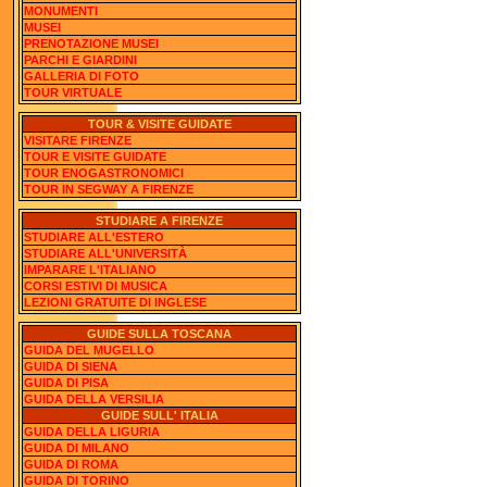
MONUMENTI
MUSEI
PRENOTAZIONE MUSEI
PARCHI E GIARDINI
GALLERIA DI FOTO
TOUR VIRTUALE
TOUR & VISITE GUIDATE
VISITARE FIRENZE
TOUR E VISITE GUIDATE
TOUR ENOGASTRONOMICI
TOUR IN SEGWAY A FIRENZE
STUDIARE A FIRENZE
STUDIARE ALL'ESTERO
STUDIARE ALL'UNIVERSITÀ
IMPARARE L'ITALIANO
CORSI ESTIVI DI MUSICA
LEZIONI GRATUITE DI INGLESE
GUIDE SULLA TOSCANA
GUIDA DEL MUGELLO
GUIDA DI SIENA
GUIDA DI PISA
GUIDA DELLA VERSILIA
GUIDE SULL' ITALIA
GUIDA DELLA LIGURIA
GUIDA DI MILANO
GUIDA DI ROMA
GUIDA DI TORINO