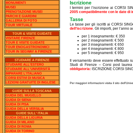
Iscrizione
MONUMENTI
MUSEI
I termini per l’iscrizione ai CORSI SI
PRENOTAZIONE MUSEI
2005 compatibilmente con le date di iniz
PARCHI E GIARDINI
Tasse
GALLERIA DI FOTO
Le tasse per gli iscritti ai CORSI SI
TOUR VIRTUALE
dell’iscrizione
. Gli importi, per l’anno
TOUR & VISITE GUIDATE
per 1 insegnamento: € 350
VISITARE FIRENZE
per 2 insegnamenti: € 500
TOUR E VISITE GUIDATE
per 3 insegnamenti: € 650
TOUR ENOGASTRONOMICI
per 4 insegnamenti: € 800
TOUR IN SEGWAY A FIRENZE
per 5 insegnamenti: € 950
STUDIARE A FIRENZE
Il versamento deve essere effettuato s
Studi di Firenze – Corsi post laure
STUDIARE ALL'ESTERO
obbligatoria:
ISCRIZIONE CORSI SINGO
STUDIARE ALL'UNIVERSITÀ
IMPARARE L'ITALIANO
CORSI ESTIVI DI MUSICA
LEZIONI GRATUITE DI INGLESE
Per maggiori informazioni visita il sito dell'Univ
GUIDE SULLA TOSCANA
GUIDA DEL MUGELLO
GUIDA DI SIENA
GUIDA DI PISA
GUIDA DELLA VERSILIA
GUIDE SULL' ITALIA
GUIDA DELLA LIGURIA
GUIDA DI MILANO
GUIDA DI ROMA
GUIDA DI TORINO