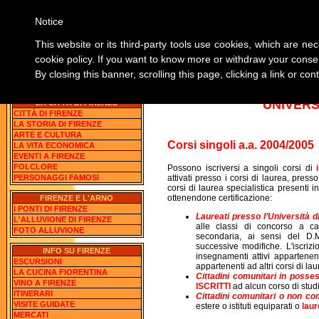
Notice
SU FIRE
This website or its third-party tools use cookies, which are nec
cookie policy. If you want to know more or withdraw your consen
By closing this banner, scrolling this page, clicking a link or c
Home About Firenze
TROVA TUTTE LE INFOR
UNIVERS
LA CITTÀ DI FIRENZE
CITTÀ DI FIRENZE
LA STORIA DI FIRENZE
ARTE E CULTURA
Corsi singoli a.a. 2004/2005
LA VITA ECONOMICA
EVENTI A FIRENZE
FOLCLORE
Possono iscriversi a singoli corsi di
PERSONAGGI FAMOSI
attivati presso i corsi di laurea, press
corsi di laurea specialistica presenti
ottenendone certificazione:
FIRENZE E L'ARNO
I PONTI DI FIRENZE
Laureati presso l’Università di
L'ALLUVIONE DI FIRENZE
alle classi di concorso a cat
FOTO ALLUVIONE
secondaria, ai sensi del D.
successive modifiche. L'iscrizi
INFO SU FIRENZE
insegnamenti attivi appartenen
ESCURSIONI
appartenenti ad altri corsi di la
LA CUCINA FIORENTINA
Cittadini comunitari in posse
VINO A FIRENZE
ISCRITTI
ad alcun corso di studi
ITINERARI
Cittadini comunitari o non co
VISITE GUIDATE
estere o istituti equiparati o
laur
MERCATI