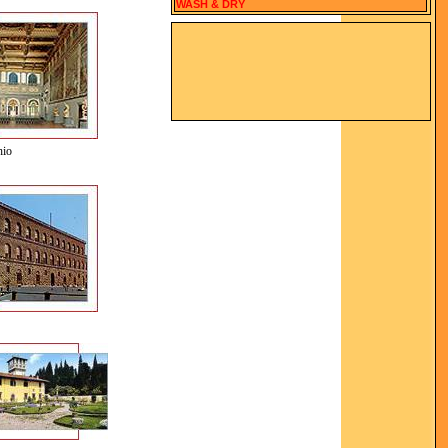
WASH & DRY
hio