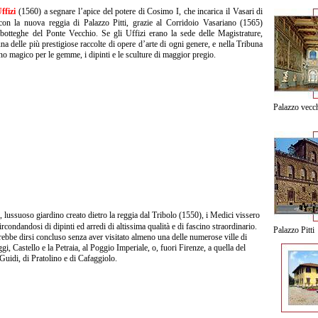
ffizi
(1560) a segnare l’apice del potere di Cosimo I, che incarica il Vasari di
con la nuova reggia di Palazzo Pitti, grazie al Corridoio Vasariano (1565)
e botteghe del Ponte Vecchio. Se gli Uffizi erano la sede delle Magistrature,
 una delle più prestigiose raccolte di opere d’arte di ogni genere, e nella Tribuna
no magico per le gemme, i dipinti e le sculture di maggior pregio.
Palazzo vecc
i
, lussuoso giardino creato dietro la reggia dal Tribolo (1550), i Medici vissero
rcondandosi di dipinti ed arredi di altissima qualità e di fascino straordinario.
Palazzo Pitti
rebbe dirsi concluso senza aver visitato almeno una delle numerose ville di
i, Castello e la Petraia, al Poggio Imperiale, o, fuori Firenze, a quella del
Guidi, di Pratolino e di Cafaggiolo.