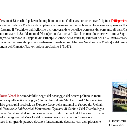
P
assato ai Riccardi, il palazzo fu ampliato con una Galleria seicentesca ove è dipinta
l’
Allegoria
ianco del Palazzo Medici è il complesso laurenziano con la Biblioteca che conserva i preziosi libr
i Cosimo il Vecchio e dal figlio Piero (l’uno grande e benefico donatore del convento di San Mar
nnunziata e di San Miniato al Monte) e con la chiesa di San Lorenzo che conserva, con la Sagres
agrestia Nuova e la Cappella dei Principi le tombe della famiglia, estintasi nel 1737. Attraversan
ittà si ha memoria del primo insediamento mediceo nel Mercato Vecchio (via Medici) e del banc
oggia del Mercato Nuovo, voluta da Cosimo I (1547).
lazzo Vecchio
sono visibili i segni del passaggio del potere politico in mani
iazza e quelle sotto la Loggia (che fu denominata ‘dei Lanzi’ nel Cinquecento)
uchi e granduchi medicei: da
Ercole e Caco
del Bandinelli al
Perseo
del Cellini,
al
Ratto delle Sabine
ed al
Monumento Equestre di Cosimo I
del Giambologna.
Palazzo Vecchio ed al suo interno la presenza di Cosimo I ed Eleonora di Toledo
mazioni eseguite dal Vasari e dai numerosi assistenti che trasformarono il
Il monastero 
ale in un grande palazzo ducale, sfarzosamente decorato con cicli pittorici e
Chiesa di S.