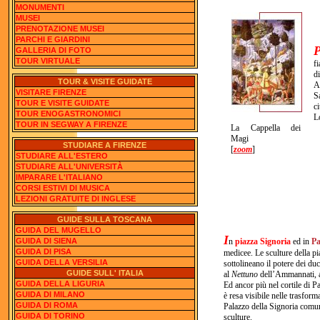
MONUMENTI
MUSEI
PRENOTAZIONE MUSEI
PARCHI E GIARDINI
GALLERIA DI FOTO
TOUR VIRTUALE
f
d
TOUR & VISITE GUIDATE
A
VISITARE FIRENZE
S
TOUR E VISITE GUIDATE
c
TOUR ENOGASTRONOMICI
L
TOUR IN SEGWAY A FIRENZE
La Cappella dei
Magi
STUDIARE A FIRENZE
[
zoom
]
STUDIARE ALL'ESTERO
STUDIARE ALL'UNIVERSITÀ
IMPARARE L'ITALIANO
CORSI ESTIVI DI MUSICA
LEZIONI GRATUITE DI INGLESE
GUIDE SULLA TOSCANA
GUIDA DEL MUGELLO
I
GUIDA DI SIENA
n
piazza Signoria
ed in
Pa
GUIDA DI PISA
medicee. Le sculture della p
GUIDA DELLA VERSILIA
sottolineano il potere dei d
GUIDE SULL' ITALIA
al
Nettuno
dell’Ammannati, 
GUIDA DELLA LIGURIA
Ed ancor più nel cortile di 
GUIDA DI MILANO
è resa visibile nelle trasfor
GUIDA DI ROMA
Palazzo della Signoria comun
GUIDA DI TORINO
sculture.