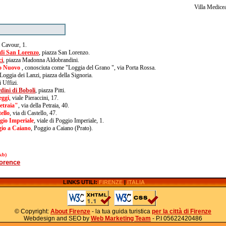
Villa Medicea
a Cavour, 1.
 di San Lorenzo
, piazza San Lorenzo.
ci
, piazza Madonna Aldobrandini.
to Nuovo
, conosciuta come "Loggia del Grano ", via Porta Rossa.
 Loggia dei Lanzi, piazza della Signoria.
i Uffizi.
dini di Boboli
, piazza Pitti.
eggi
, viale Pieraccini, 17.
etraia"
, via della Petraia, 40.
ello
, via di Castello, 47.
ggio Imperiale
, viale di Poggio Imperiale, 1.
gio a Caiano
, Poggio a Caiano (Prato).
kb)
lorence
LINKS UTILI:
FIRENZE
|
ITALIA
© Copyright:
About Firenze
- la tua guida turistica
per la città di Firenze
Webdesign and SEO by
Web Marketing Team
- P.I 05622420486