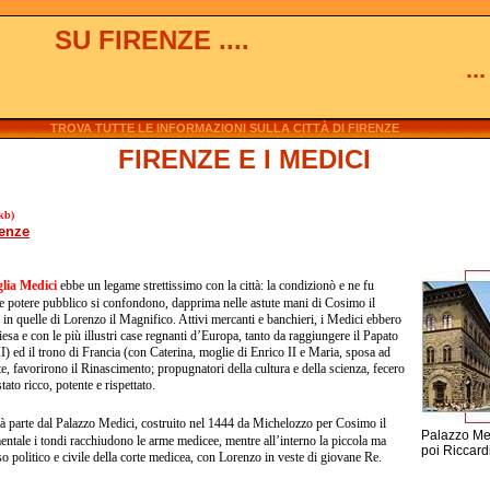
SU FIRENZE ....
.
TROVA TUTTE LE INFORMAZIONI SULLA CITTÀ DI FIRENZE
FIRENZE E I MEDICI
kb)
renze
glia Medici
ebbe un legame strettissimo con la città: la condizionò e ne fu
 e potere pubblico si confondono, dapprima nelle astute mani di Cosimo il
i in quelle di Lorenzo il Magnifico. Attivi mercanti e banchieri, i Medici ebbero
esa e con le più illustri case regnanti d’Europa, tanto da raggiungere il Papato
 ed il trono di Francia (con Caterina, moglie di Enrico II e Maria, sposa ad
e, favorirono il Rinascimento; propugnatori della cultura e della scienza, fecero
tato ricco, potente e rispettato.
ttà parte dal Palazzo Medici, costruito nel 1444 da Michelozzo per Cosimo il
Palazzo Me
entale i tondi racchiudono le arme medicee, mentre all’interno la piccola ma
poi Riccard
so politico e civile della corte medicea, con Lorenzo in veste di giovane Re.