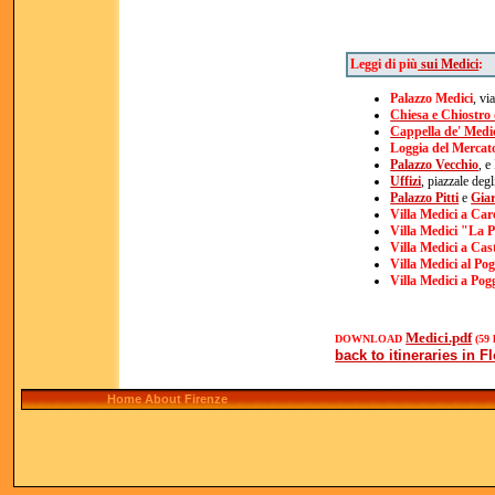
Leggi di più
sui Medici
:
Palazzo Medici
, vi
Chiesa e Chiostro
Cappella de' Medi
Loggia del Merca
Palazzo Vecchio
, e
Uffizi
, piazzale degl
Palazzo Pitti
e
Giar
Villa Medici a Car
Villa Medici "La P
Villa Medici a Cast
Villa Medici al Po
Villa Medici a Pog
Medici.pdf
DOWNLOAD
(59 
back to itineraries in F
Home About Firenze