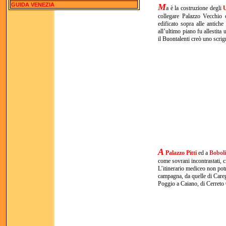
GUIDA VENEZIA
M
a è la costruzione degli
U
collegare Palazzo Vecchio 
edificato sopra alle antich
all’ultimo piano fu allestita
il Buontalenti creò uno scrig
A
Palazzo Pitti
ed a
Bobol
come sovrani incontrastati, ci
L’itinerario mediceo non pot
campagna, da quelle di Caregg
Poggio a Caiano, di Cerreto 