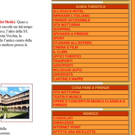
GUIDA TURISTICA
ALLOGGI E HOTEL
IMPARARE L'ITALIANO
FIRENZE ACCESSIBILE
dei Medici
. Quasi a
VITA NOTTURNA
i raccolti sin dal tempo
SHOPPING
co, l’altro della SS.
SPOSARSI A FIRENZE
tia Vecchia, la
SPORT
do l’antico centro della
STUDIARE ALL'ESTERO
o mediceo presso la
CINEMA E FILM
IL CLIMA
UFFICI TURISTICI
TRASPORTI
AEROPORTI
NOLEGGIO AUTO
UNIVERSITÀ
CARTINE E MAPPE
COSA FARE A FIRENZE
VITA NOTTURNA
TEATRI E MUSICA
OPERE E CONCERTI DI MUSICA CLASSICA A
FIRENZE
INDIRIZZI
CONSOLATI
EMERGENZE
INTERNET POINT
della
AFFITTA UNA BICICLETTA
Lorenzo