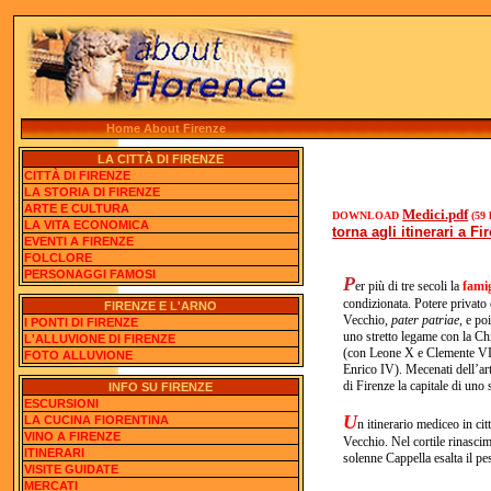
Home About Firenze
LA CITTÀ DI FIRENZE
CITTÀ DI FIRENZE
LA STORIA DI FIRENZE
ARTE E CULTURA
Medici.pdf
DOWNLOAD
(59 
LA VITA ECONOMICA
torna agli itinerari a Fi
EVENTI A FIRENZE
FOLCLORE
PERSONAGGI FAMOSI
P
er più di tre secoli la
fami
condizionata. Potere privato
FIRENZE E L'ARNO
Vecchio,
pater patriae
, e po
I PONTI DI FIRENZE
uno stretto legame con la Chi
L'ALLUVIONE DI FIRENZE
(con Leone X e Clemente VII)
FOTO ALLUVIONE
Enrico IV). Mecenati dell’art
di Firenze la capitale di uno s
INFO SU FIRENZE
ESCURSIONI
U
LA CUCINA FIORENTINA
n itinerario mediceo in ci
VINO A FIRENZE
Vecchio. Nel cortile rinascim
ITINERARI
solenne Cappella esalta il pe
VISITE GUIDATE
MERCATI