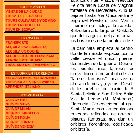
alcanzaron de Piazza Frescoba
Felicita hacia Costa de Magnoli
TOUR Y VISITAS
fortaleza de Belvedere. A lo la
VISITAS DE LA CIUDAD
bajaba hasta Vía Guicciardini y
TOURS DE FLORENCIA
largo del Presto di San Marti
TOURS CULINARIOS Y DE VINO
itinerario no incluye la subid
TOURS EN BICICLETA
TOUR EN SEGWAY
Belvedere a lo largo de Costa S
que desea gozar del panorama má
TRANSPORTE
los bastiones de la fortaleza de 
TRANSPORTE
ALQUILA UNA BICICLETA
La caminata empieza al centr
ALQUILA UN COCHE
donde la mirada espacia por t
AEROPUERTO DE FLORENCIA
valle desde el único puent
AEROPUERTO DE PISA
destructiva de la guerra. Desde 
TRASLADO DEL AEROPUERTO
los puentes más famosos d
convertido en un símbolo de la 
ESTUDIAR EN FLORENCIA
ESTUDIAR EN EL EXTRANJERO
"talleres famosos", una vez c
ESTUDIAR A LA UNIVERSIDAD
ahora orfebres y joyeros. Desde 
APRENDER ITALIANO
de los orfebres del barrio de S
Santa Felicita e San Felice Anti
SOBRE ITALIA
Via del Leone (M. Materass
GUÍA DE PISA
Florencia. Pertenecieron al g
GUÍA DE SIENA
Santa María, con las regulacione
GUÍA DE MILÁN
GUÍA DEL MUGELLO
maestras refinadas de arte re
GUÍA DE ROMA
pinturas famosas, nos dan una
GUÍA DE TORINO
orfebres florentinos, codifica
GUÍA DE VENECIA
orfebrería.