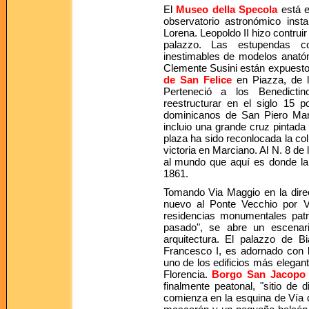
El
Museo della Specola
está e
observatorio astronómico ins
Lorena. Leopoldo II hizo contruir
palazzo. Las estupendas co
inestimables de modelos anat
Clemente Susini están expuestos 
de San Felice
en Piazza, de l
Perteneció a los Benedictin
reestructurar en el siglo 15 
dominicanos de San Piero Marti
incluio una grande cruz pintada a
plaza ha sido reconlocada la 
victoria en Marciano. Al N. 8 d
al mundo que aquí es donde la 
1861.
Tomando Via Maggio en la dire
nuevo al Ponte Vecchio por 
residencias monumentales patri
pasado", se abre un escenari
arquitectura. El palazzo de 
Francesco I, es adornado con l
uno de los edificios más elegan
Florencia.
Borgo San Jacopo
finalmente peatonal, "sitio de d
comienza en la esquina de Vía 