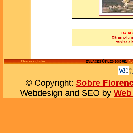
BAJA
Oltrarno Itin
vuelva a l
Florencia, Italia
ENLACES ÚTILES SOBRE:
FL
© Copyright:
Sobre Florenc
Webdesign and SEO by
Web 