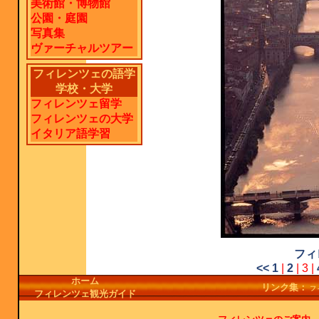
美術館・博物館
公園・庭園
写真集
ヴァーチャルツアー
フィレンツェの語学
学校・大学
フィレンツェ留学
フィレンツェの大学
イタリア語学習
フィ
<<
1
|
2
| 3 |
ホーム
リンク集：
フ
フィレンツェ観光ガイド