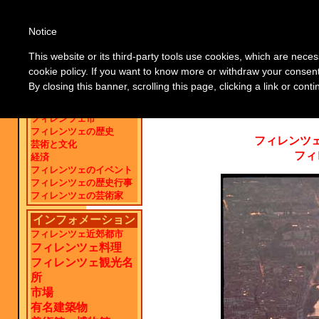
フィレンツェの
Notice
This website or its third-party tools use cookies, which are neces
cookie policy. If you want to know more or withdraw your consent 
ホーム
フィレ
フィレンツェ観光ガイド
By closing this banner, scrolling this page, clicking a link or con
フィレ
フィレンツェ情報
フィレンツェ市
フィレンツェの歴史
フィレンツ
芸術と文化
フィ
経済
フィレンツェのイベント
フィレンツェの歴史行事
フィレンツェの芸術家
インフォメーション
フィレンツェ近郊都市
フィレンツェ料理
フィレンツェ観光名
所
市場
有名建築物