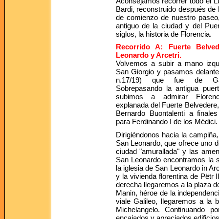
Aconsejamos recorrer todo el Lu
Bardi, reconstruido después de 
de comienzo de nuestro paseo
antiguo de la ciudad y del Pue
siglos, la historia de Florencia.
Recorrido A: Fuerte Belved
Leonardo y Arcetri.
Volvemos a subir a mano izqu
San Giorgio y pasamos delante 
n.17/19) que fue de Gali
Sobrepasando la antigua puer
subimos a admirar Floren
explanada del Fuerte Belvedere,
Bernardo Buontalenti a finales
para Ferdinando I de los Médici.
Dirigiéndonos hacia la campiña,
San Leonardo, que ofrece uno de
ciudad "amurallada" y las amena
San Leonardo encontramos la se
la iglesia de San Leonardo in Arc
y la vivienda florentina de Pëtr I
derecha llegaremos a la plaza d
Manin, héroe de la independencia
viale Galileo, llegaremos a la 
Michelangelo. Continuando p
encajados y apreciados edificios 