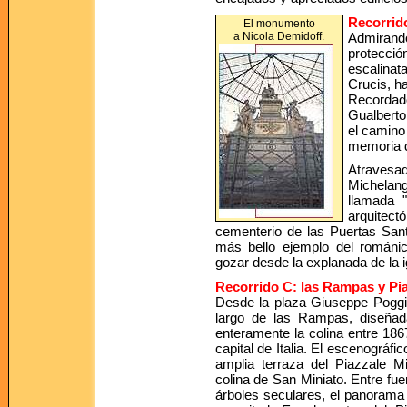
Recorrido
El monumento
a Nicola Demidoff.
Admirand
protecció
escalina
Crucis, ha
Recordado
Gualberto
el camino
memoria d
Atraves
Michelang
llamada 
arquitect
cementerio de las Puertas Sant
más bello ejemplo del románi
gozar desde la explanada de la ig
Recorrido C: las Rampas y Pia
Desde la plaza Giuseppe Poggi 
largo de las Rampas, diseñad
enteramente la colina entre 186
capital de Italia. El escenográfi
amplia terraza del Piazzale Mi
colina de San Miniato. Entre fu
árboles seculares, el panorama 