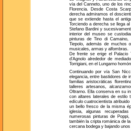
vía del Canneto, uno de los rin
Florencia. Desde Costa Scarp
derecha admiramos el doscientis
que se extiende hasta el antig
Torciendo a derecha se llega al
Stefano Bardini y sucesivament
interior del museo se custodi
pinturas de Tino di Camaino, Do
Tiepolo, además de muchos ob
musicales, armas y alfombras.
De frente se erige el Palacio 
d'Agnolo alrededor de mediados
Torrigiani, en el Lungarno homó
Continuando por vía San Nicco
elegancia, entre bastidores de 
familias aristocráticas floren
talleres artesanos, alcanzam
Oltrarno. Ella conserva en su int
con altares laterales de estilo
edículo cuatrocientista atribui
un bello fresco de la misma ép
iglesia, algunas recuperada
numerosas pinturas de Poppi, 
también la cripta románica de la
cercana bodega y bajando unos