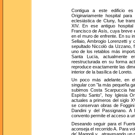
Contigua a este edificio es
Originariamente hospital para 
eclesiástica de Cluny, fue tran
XIV. En ese antiguo hospital
Francisco de Asís, cuya breve 
en el muro de enfrente. En su i
Sellaio, Ambrogio Lorenzetti y o
sepultado Niccolò da Uzzano, fa
uno de los retablos más impor
Santa Lucía, actualmente e
reestructurada en su forma ac
reproduce exactamente las dimen
interior de la basílica de Loreto.
Un poco más adelante, en el
singular con "la más pequeña ga
subimos Costa Scarpuccia hast
Espíritu Santo", hoy Iglesia 
actuales a primeros del siglo XV
se conservan obras de Foggini
Dandini y del Passignano. A l
convento permite el acceso a un c
Deseando seguir para el Fuert
aconseja el recorrido A. Para vo
de' Magnoli y , atravesando un 