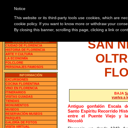
Notice
SOBRE 
This website or its third-party tools use cookies, which are nec
cookie policy. If you want to know more or withdraw your consen
By closing this banner, scrolling this page, clicking a link or c
Florencia, Italia
BUSCA LAS INFORMACION
SAN N
CIUDAD DE FLORENCIA
CIUDAD DE FLORENCIA
HISTORIA DE FLORENCIA
OLTR
ARTE Y CULTURA
LA ECONOMÍA
FOLCLORE
PERSONAJES FAMOSOS
FL
INFORMACIÓN
EXCURSIONES
COCINA FLORENTINA
VINO EN FLORENCIA
ITINERARIOS
BAJA
S
VISITAS GUIADAS
vuelva a l
TIENDAS
MONUMENTOS
Antiguo gonfalón Escala de
MUSEOS
Santo Espíritu Recorrido Histó
RESERVACÍÓN MUSEOS
entre el Puente Viejo y l
PARQUES
Niccolò
GALERÍA DE FOTOS
VISITA VIRTUAL