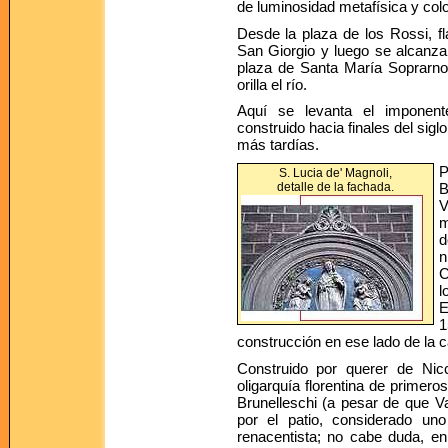
de luminosidad metafísica y col
Desde la plaza de los Rossi, fl
San Giorgio y luego se alcanza
plaza de Santa María Soprarno, 
orilla el río.
Aquí se levanta el imponente
construido hacia finales del sigl
más tardías.
P
S. Lucia de' Magnoli,
detalle de la fachada.
B
V
m
d
n
C
l
E
1
construcción en ese lado de la ca
Construido por querer de Nic
oligarquía florentina de primero
Brunelleschi (a pesar de que Va
por el patio, considerado un
renacentista; no cabe duda, en