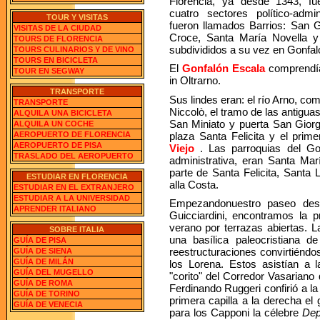
Florencia, ya desde 1343, fu
cuatro sectores político-admin
TOUR Y VISITAS
fueron llamados Barrios: San G
VISITAS DE LA CIUDAD
Croce, Santa María Novella y 
TOURS DE FLORENCIA
subdivididos a su vez en Gonfal
TOURS CULINARIOS Y DE VINO
TOURS EN BICICLETA
El
Gonfalón Escala
comprendía 
TOUR EN SEGWAY
in Oltrarno.
TRANSPORTE
Sus lindes eran: el río Arno, co
TRANSPORTE
Niccolò, el tramo de las antiguas
ALQUILA UNA BICICLETA
San Miniato y puerta San Giorg
ALQUILA UN COCHE
plaza Santa Felicita y el prim
AEROPUERTO DE FLORENCIA
AEROPUERTO DE PISA
Viejo
. Las parroquias del Gon
TRASLADO DEL AEROPUERTO
administrativa, eran Santa Ma
parte de Santa Felicita, Santa 
ESTUDIAR EN FLORENCIA
alla Costa.
ESTUDIAR EN EL EXTRANJERO
ESTUDIAR A LA UNIVERSIDAD
Empezandonuestro paseo desde
APRENDER ITALIANO
Guicciardini, encontramos la p
verano por terrazas abiertas. L
SOBRE ITALIA
una basílica paleocristiana de
GUÍA DE PISA
reestructuraciones convirtiéndo
GUÍA DE SIENA
GUÍA DE MILÁN
los Lorena. Estos asistían a la
GUÍA DEL MUGELLO
"corito" del Corredor Vasariano
GUÍA DE ROMA
Ferdinando Ruggeri confirió a la 
GUÍA DE TORINO
primera capilla a la derecha el
GUÍA DE VENECIA
para los Capponi la célebre
Dep