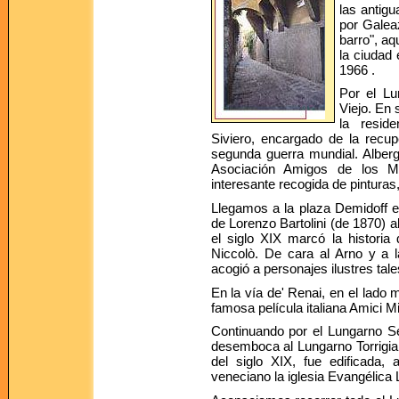
las antig
por Galea
barro", aq
la ciudad
1966 .
Por el Lu
Viejo. En 
la reside
Siviero, encargado de la recup
segunda guerra mundial. Alberga
Asociación Amigos de los Mus
interesante recogida de pinturas,
Llegamos a la plaza Demidoff e
de Lorenzo Bartolini (de 1870) 
el siglo XIX marcó la histori
Niccolò. De cara al Arno y a la
acogió a personajes ilustres ta
En la vía de' Renai, en el lado 
famosa película italiana Amici Mi
Continuando por el Lungarno Ser
desemboca al Lungarno Torrigiani
del siglo XIX, fue edificada, 
veneciano la iglesia Evangélica 