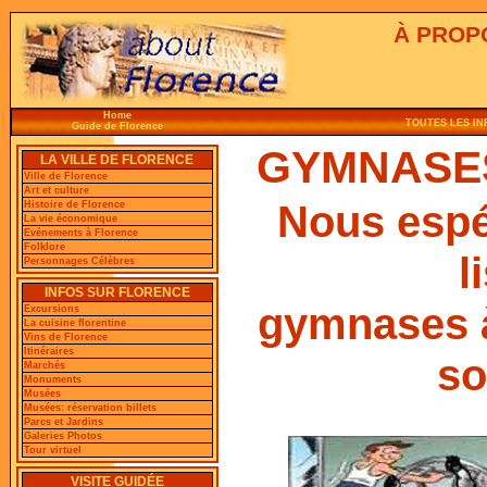
À PROP
Home
TOUTES LES I
Guide de Florence
GYMNASE
LA VILLE DE FLORENCE
Ville de Florence
Art et culture
Nous espé
Histoire de Florence
La vie économique
Evénements à Florence
Folklore
l
Personnages Célèbres
INFOS SUR FLORENCE
gymnases à
Excursions
La cuisine florentine
Vins de Florence
Itinéraires
so
Marchés
Monuments
Musées
Musées: réservation billets
Parcs et Jardins
Galeries Photos
Tour virtuel
VISITE GUIDÉE