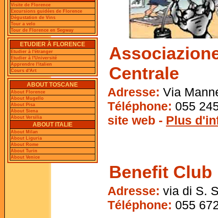
Visite de Florence
Excursions guidées de Florence
Dégustation de Vins
Tour a velo
Tour de Florence en Segway
ETUDIER À FLORENCE
Associazion
Etudier à l'étranger
Etudier à l'Université
Apprendre l'italien
Centrale
Cours d'Art
ABOUT TOSCANE
Adresse:
Via Mannel
About Florence
About Mugello
Téléphone:
055 245
About Pisa
About Siena
site web -
Plus d'i
About Versilia
ABOUT ITALIE
About Milan
About Liguria
About Rome
About Turin
About Venice
Benefit Club
Adresse:
via di S. S
Téléphone:
055 672