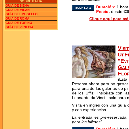
SOBRE ITALIA
GUÍA DE SIENA
Duración:
1 hora
GUÍA DE MILÁN
Precio:
desde €35
GUÍA DEL MUGELLO
Clique aquí para má
GUÍA DE ROMA
GUÍA DE TORINO
GUÍA DE VENECIA
Vis
UfFi
"Evi
Gal
Flor
¡Esta
Reserva ahora para no gastar 
para una de las galerías de p
de los Uffizi. Insipirate con l
Leonardo da Vinci - solo para 
Visita en inglés con una guía o
y con experiencias.
La entrada es pre-reservada,
para los billetes!