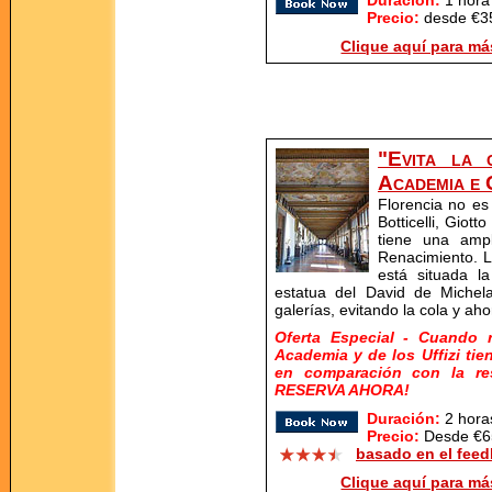
Duración:
1 hora
Precio:
desde €35
Clique aquí para má
"Evita la 
Academia e 
Florencia no es
Botticelli, Giott
tiene una ampl
Renacimiento. L
está situada l
estatua del David de Michel
galerías, evitando la cola y ah
Oferta Especial - Cuando r
Academia y de los Uffizi ti
en comparación con la re
RESERVA AHORA!
Duración:
2 hora
Precio:
Desde €65
basado en el feed
Clique aquí para má