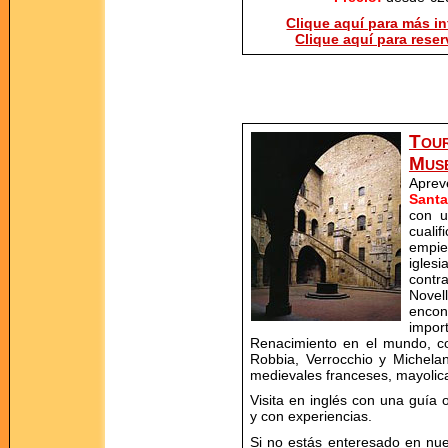
Clique aquí para más in
Clique aquí para reserv
Tou
Mus
Aprev
Santa
con u
cuali
empie
igles
contr
Novel
encon
impor
Renacimiento en el mundo, co
Robbia, Verrocchio y Michelan
medievales franceses, mayolica
Visita en inglés con una guía o
y con experiencias.
Si no estás enteresado en nue