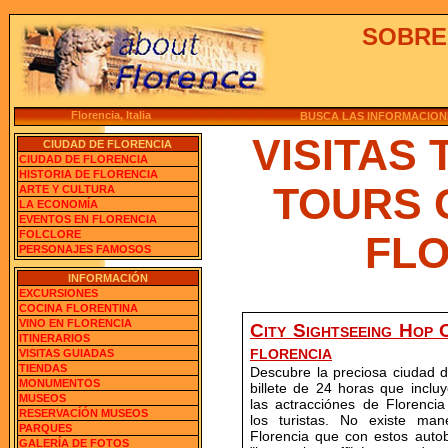
SOBRE 
Florencia, Italia
BUSCA LAS INFORMACION
VISITAS 
CIUDAD DE FLORENCIA
CIUDAD DE FLORENCIA
HISTORIA DE FLORENCIA
TOURS 
ARTE Y CULTURA
LA ECONOMÍA
EVENTOS EN FLORENCIA
FOLCLORE
FL
PERSONAJES FAMOSOS
INFORMACIÓN
EXCURSIONES
COCINA FLORENTINA
VINO EN FLORENCIA
City Sightseeing Hop
ITINERARIOS
florencia
VISITAS GUIADAS
TIENDAS
Descubre la preciosa ciudad 
MONUMENTOS
billete de 24 horas que incl
MUSEOS
las actracciónes de Florenci
RESERVACÍÓN MUSEOS
los turistas. No existe ma
PARQUES
Florencia que con estos auto
GALERÍA DE FOTOS