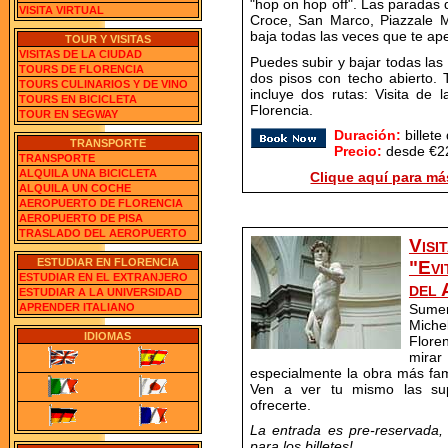
"hop on hop off". Las paradas 
VISITA VIRTUAL
Croce, San Marco, Piazzale 
baja todas las veces que te ap
TOUR Y VISITAS
VISITAS DE LA CIUDAD
Puedes subir y bajar todas la
TOURS DE FLORENCIA
dos pisos con techo abierto. T
TOURS CULINARIOS Y DE VINO
incluye dos rutas: Visita de 
TOURS EN BICICLETA
Florencia.
TOUR EN SEGWAY
Duración:
billete
TRANSPORTE
Precio:
desde €22
TRANSPORTE
ALQUILA UNA BICICLETA
Clique aquí para má
ALQUILA UN COCHE
AEROPUERTO DE FLORENCIA
AEROPUERTO DE PISA
TRASLADO DEL AEROPUERTO
Visi
ESTUDIAR EN FLORENCIA
"Evi
ESTUDIAR EN EL EXTRANJERO
del 
ESTUDIAR A LA UNIVERSIDAD
Sume
APRENDER ITALIANO
Miche
IDIOMAS
Floren
mirar
especialmente la obra más fam
Ven a ver tu mismo las sup
ofrecerte.
La entrada es pre-reservada,
para los billetes!