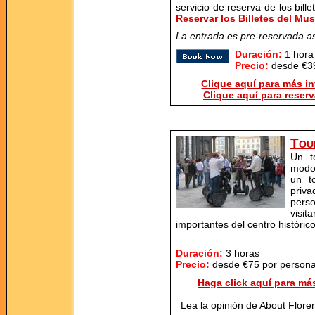
servicio de reserva de los bill
Reservar los Billetes del Mu
La entrada es pre-reservada as
Duración:
1 hora
Precio:
desde €39
Clique aquí para más in
Clique aquí para reserv
Tou
Un t
modo 
un t
priv
pers
visit
importantes del centro histórico
Duración:
3 horas
Precio:
desde €75 por person
Haga click aquí para más
Lea la opinión de About Flore