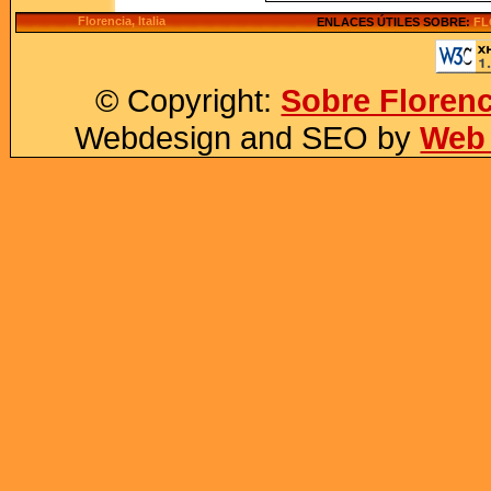
Florencia, Italia
ENLACES ÚTILES SOBRE:
FL
© Copyright:
Sobre Florenc
Webdesign and SEO by
Web 