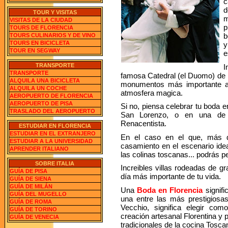
c
d
TOUR Y VISITAS
m
VISITAS DE LA CIUDAD
p
TOURS DE FLORENCIA
b
TOURS CULINARIOS Y DE VINO
TOURS EN BICICLETA
y
TOUR EN SEGWAY
e
TRANSPORTE
I
TRANSPORTE
famosa Catedral (el Duomo) de F
ALQUILA UNA BICICLETA
monumentos más importante a
ALQUILA UN COCHE
atmosfera magica.
AEROPUERTO DE FLORENCIA
AEROPUERTO DE PISA
Si no, piensa celebrar tu boda e
TRASLADO DEL AEROPUERTO
San Lorenzo, o en una de l
Renacentista.
ESTUDIAR EN FLORENCIA
ESTUDIAR EN EL EXTRANJERO
En el caso en el que, más qu
ESTUDIAR A LA UNIVERSIDAD
casamiento en el escenario ideal
APRENDER ITALIANO
las colinas toscanas... podrás pe
SOBRE ITALIA
Increibles villas rodeadas de g
GUÍA DE PISA
día más importante de tu vida.
GUÍA DE SIENA
GUÍA DE MILÁN
Una
Boda en Florencia
signifi
GUÍA DEL MUGELLO
una entre las más prestigiosa
GUÍA DE ROMA
Vecchio, significa elegir com
GUÍA DE TORINO
creación artesanal Florentina y 
GUÍA DE VENECIA
tradicionales de la cocina Tosca