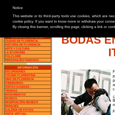
Notice
SOBRE 
This website or its third-party tools use cookies, which are nec
cookie policy. If you want to know more or withdraw your consen
By closing this banner, scrolling this page, clicking a link or c
Florencia, Italia
BUSCA LAS INFORMACION
BODAS E
CIUDAD DE FLORENCIA
CIUDAD DE FLORENCIA
HISTORIA DE FLORENCIA
I
ARTE Y CULTURA
LA ECONOMÍA
FOLCLORE
PERSONAJES FAMOSOS
INFORMACIÓN
F
EXCURSIONES
COCINA FLORENTINA
p
VINO EN FLORENCIA
p
ITINERARIOS
a
VISITAS GUIADAS
TIENDAS
MONUMENTOS
¿
MUSEOS
B
RESERVACÍÓN MUSEOS
r
PARQUES
GALERÍA DE FOTOS
F
VISITA VIRTUAL