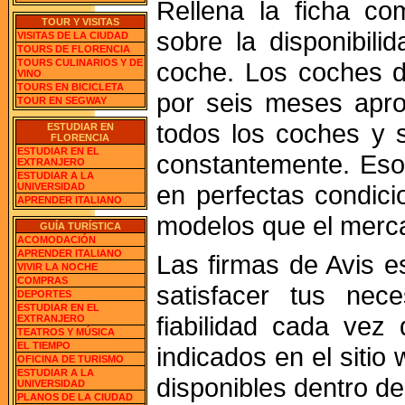
Rellena la ficha co
TOUR Y VISITAS
sobre la disponibili
VISITAS DE LA CIUDAD
TOURS DE FLORENCIA
coche. Los coches d
TOURS CULINARIOS Y DE
VINO
TOURS EN BICICLETA
por seis meses apr
TOUR EN SEGWAY
todos los coches y s
ESTUDIAR EN
FLORENCIA
ESTUDIAR EN EL
constantemente. Eso
EXTRANJERO
ESTUDIAR A LA
en perfectas condici
UNIVERSIDAD
APRENDER ITALIANO
modelos que el merc
GUÍA TURÍSTICA
ACOMODACIÓN
APRENDER ITALIANO
Las firmas de Avis e
VIVIR LA NOCHE
COMPRAS
satisfacer tus nec
DEPORTES
ESTUDIAR EN EL
fiabilidad cada vez
EXTRANJERO
TEATROS Y MÚSICA
EL TIEMPO
indicados en el siti
OFICINA DE TURISMO
ESTUDIAR A LA
disponibles dentro de
UNIVERSIDAD
PLANOS DE LA CIUDAD