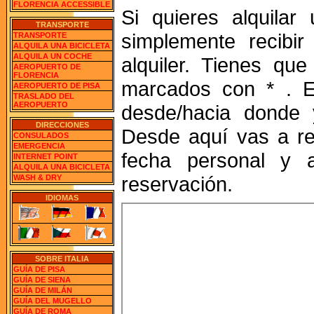
FLORENCIA ACCESSIBLE
Si quieres alquilar
TRANSPORTE
simplemente recibir
TRANSPORTE
ALQUILA UNA BICICLETA
ALQUILA UN COCHE
alquiler. Tienes que
AEROPUERTO DE
FLORENCIA
marcados con * . En
AEROPUERTO DE PISA
TRASLADO DEL
AEROPUERTO
desde/hacia donde 
DIRECCIONES
Desde aquí vas a rec
CONSULADOS
EMERGENCIA
fecha personal y a
INTERNET POINT
ALQUILA UNA BICICLETA
reservación.
WASH & DRY
IDIOMAS
SOBRE ITALIA
GUÍA DE PISA
GUÍA DE SIENA
GUÍA DE MILÁN
GUÍA DEL MUGELLO
GUÍA DE ROMA