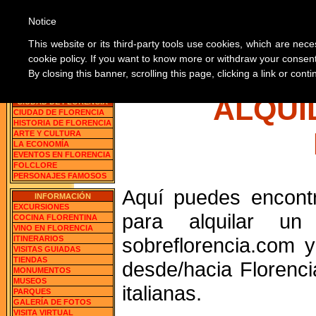
Notice
SOBRE 
This website or its third-party tools use cookies, which are nece
cookie policy. If you want to know more or withdraw your consent 
By closing this banner, scrolling this page, clicking a link or con
Florencia, Italia
BUSCA LAS INFORMACION
ALQUI
CIUDAD DE FLORENCIA
CIUDAD DE FLORENCIA
HISTORIA DE FLORENCIA
ARTE Y CULTURA
LA ECONOMÍA
EVENTOS EN FLORENCIA
FOLCLORE
PERSONAJES FAMOSOS
Aquí puedes encontr
INFORMACIÓN
EXCURSIONES
para alquilar u
COCINA FLORENTINA
VINO EN FLORENCIA
sobreflorencia.com y
ITINERARIOS
VISITAS GUIADAS
TIENDAS
desde/hacia Florenci
MONUMENTOS
MUSEOS
italianas.
PARQUES
GALERÍA DE FOTOS
VISITA VIRTUAL