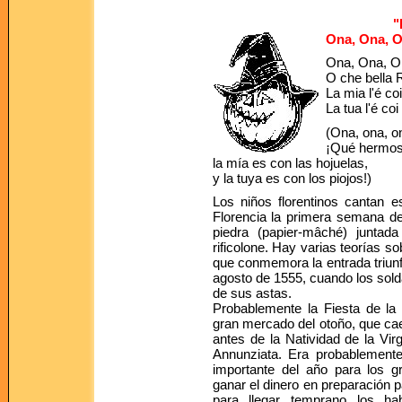
"
Ona, Ona, O
Ona, Ona, O
O che bella R
La mia l'é coi
La tua l'é coi
(Ona, ona, o
¡Qué hermosa
la mía es con las hojuelas,
y la tuya es con los piojos!)
Los niños florentinos cantan 
Florencia la primera semana de 
piedra (papier-mâché) juntad
rificolone. Hay varias teorías so
que conmemora la entrada triunfa
agosto de 1555, cuando los sold
de sus astas.
Probablemente la Fiesta de la
gran mercado del otoño, que cae
antes de la Natividad de la Vi
Annunziata. Era probablement
importante del año para los g
ganar el dinero en preparación p
para llegar temprano los hab