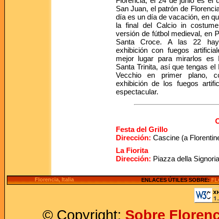
Florencia, el 24 de junio es el 
San Juan, el patrón de Florenci
día es un día de vacación, en q
la final del Calcio in costum
versión de fútbol medieval, en 
Santa Croce. A las 22 ha
exhibición con fuegos artificial
mejor lugar para mirarlos es 
Santa Trinita, así que tengas el
Vecchio en primer plano, c
exhibición de los fuegos artif
espectacular.
O
Festa del Grillo
Dirección:
Cascine (a Florentin
La Fiorita
Dirección:
Piazza della Signori
Florencia, Italia
ENLACES ÚTILES SOBRE:
FL
© Copyright:
Sobre Florenc