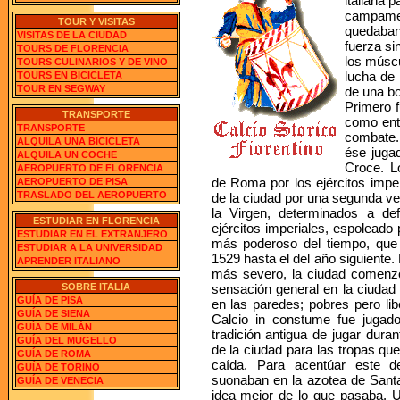
italiana 
campame
TOUR Y VISITAS
quedaban 
VISITAS DE LA CIUDAD
fuerza si
TOURS DE FLORENCIA
los múscu
TOURS CULINARIOS Y DE VINO
lucha de
TOURS EN BICICLETA
TOUR EN SEGWAY
de una bo
Primero 
TRANSPORTE
como ent
TRANSPORTE
combate.
ALQUILA UNA BICICLETA
ése juga
ALQUILA UN COCHE
Croce. L
AEROPUERTO DE FLORENCIA
de Roma por los ejércitos imper
AEROPUERTO DE PISA
TRASLADO DEL AEROPUERTO
de la ciudad por una segunda ve
la Virgen, determinados a def
ESTUDIAR EN FLORENCIA
ejércitos imperiales, espoleado 
ESTUDIAR EN EL EXTRANJERO
más poderoso del tiempo, que p
ESTUDIAR A LA UNIVERSIDAD
1529 hasta el del año siguiente.
APRENDER ITALIANO
más severo, la ciudad comenzó
SOBRE ITALIA
sensación general en la ciudad 
GUÍA DE PISA
en las paredes; pobres pero li
GUÍA DE SIENA
Calcio in constume fue jugado
GUÍA DE MILÁN
tradición antigua de jugar dura
GUÍA DEL MUGELLO
de la ciudad para las tropas qu
GUÍA DE ROMA
caída. Para acentúar este d
GUÍA DE TORINO
suonaban en la azotea de Sant
GUÍA DE VENECIA
idea mejor de lo que pasaba. U