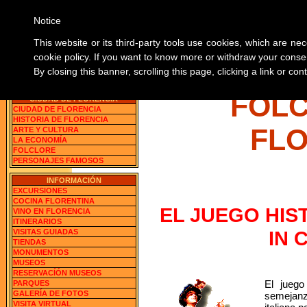
Notice
SOBRE 
This website or its third-party tools use cookies, which are nec
cookie policy. If you want to know more or withdraw your consen
By closing this banner, scrolling this page, clicking a link or c
Florencia, Italia
BUSCA LAS INFORMACION
FOL
CIUDAD DE FLORENCIA
CIUDAD DE FLORENCIA
HISTORIA DE FLORENCIA
FL
ARTE Y CULTURA
LA ECONOMÍA
FOLCLORE
PERSONAJES FAMOSOS
INFORMACIÓN
EXCURSIONES
COCINA FLORENTINA
EL JUEGO HIS
VINO EN FLORENCIA
ITINERARIOS
IN 
VISITAS GUIADAS
TIENDAS
MONUMENTOS
MUSEOS
RESERVACÍÓN MUSEOS
El jueg
PARQUES
GALERÍA DE FOTOS
semejanza
VISITA VIRTUAL