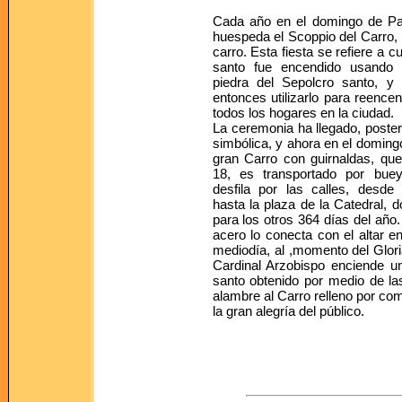
Cada año en el domingo de Pa
huespeda el Scoppio del Carro, 
carro. Esta fiesta se refiere a c
santo fue encendido usando l
piedra del Sepolcro santo, y
entonces utilizarlo para reence
todos los hogares en la ciudad.
La ceremonia ha llegado, poster
simbólica, y ahora en el domin
gran Carro con guirnaldas, que 
18, es transportado por bue
desfila por las calles, desde
hasta la plaza de la Catedral, 
para los otros 364 días del año
acero lo conecta con el altar en
mediodía, al ,momento del Glori
Cardinal Arzobispo enciende 
santo obtenido por medio de las 
alambre al Carro relleno por co
la gran alegría del público.