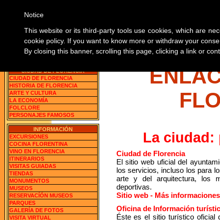
Notice
SOBRE 
This website or its third-party tools use cookies, which are nec
cookie policy. If you want to know more or withdraw your consen
By closing this banner, scrolling this page, clicking a link or c
Florencia, Italia
BUSCA LAS INFORMACION
ENLAC
CIUDAD DE FLORENCIA
CIUDAD DE FLORENCIA
HISTORIA DE FLORENCIA
FL
ARTE Y CULTURA
LA ECONOMÍA
FOLCLORE
PERSONAJES FAMOSOS
INFORMACIÓN
La ciudad: 
EXCURSIONES
COCINA FLORENTINA
VINO EN FLORENCIA
Ciudad de Florencia
ITINERARIOS
El sitio web uficial del ayuntam
VISITAS GUIADAS
los servicios, incluso los para l
TIENDAS
arte y del arquitectura, los
MONUMENTOS
deportivas.
MUSEOS
Sitio web - Más informaciones
RESERVACÍÓN MUSEOS
PARQUES
Oficina de Información turísti
GALERÍA DE FOTOS
Éste es el sitio turístico oficia
VISITA VIRTUAL