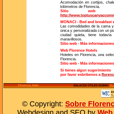
Acomodación en cortijos, cha
kilómetros de Florencia.
Sitio web - 
http://www.toptuscanyaccom
MONACI - Bed and breakfast e
Las comodidades de la cama y d
única y personalizada con un p
ciudad quieta, tiene todaví
maravillosos.
Sitio web - Más informacione
Web Florence Hotels
Hoteles en Florencia, una sel
Florencia.
Sitio web - Más informaciones
Si tienes algun sugerimiento
por favor esbribenos a
floren
Florencia, Italia
ENLACES ÚTILES SOBRE:
FL
© Copyright:
Sobre Florenc
Webdesign and SEO by
Web 