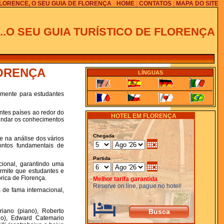
FLORENCE, O SEU GUIA DE FLORENÇA
-
HOME
|
CONTATOS
|
MAPA DO SITE
...O SEU GUIA TURÍSTICO DE FLORENÇA
LORENÇA
LÍNGUAS
mente para estudantes
ntes países ao redor do
HOTEL EM FLORENÇA
fundar os conhecimentos
Chegada
e na análise dos vários
ontos fundamentais de
Partida
cional, garantindo uma
ermite que estudantes e
rica de Florença.
Melhor tarifa garantida
Reserve on line, pague no hotel!
 de fama internacional,
riano (piano), Roberto
elo), Edward Catemario