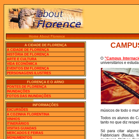
Home About Florence
CAMPUS
A CIDADE DE FLORENÇA
A CIDADE DE FLORENÇA
HISTÓRIA DE FLORENÇA
O
"
Campus Internaci
ARTE E CULTURA
universitários e estuda
VIDA ECONÔMICA
EVENTOS EM FLORENÇA
PERSONAGENS ILUSTRES
FLORENÇA E O ARNO
PONTES DE FLORENÇA
INUNDAÇÕES
FOTOS DAS INUNDAÇÕES
INFORMAÇÕES
EXCURSÕES
músicos de todo o mund
A COZINHA FLORENTINA
Todos os alunos do Ca
VINHOS
tanto no que diz respei
ITINERÁRIOS
VISITAS GUIADAS
Só para citar alguns
MERCADOS E FEIRAS
Fabbriciani (flauta),
MONUMENTOS