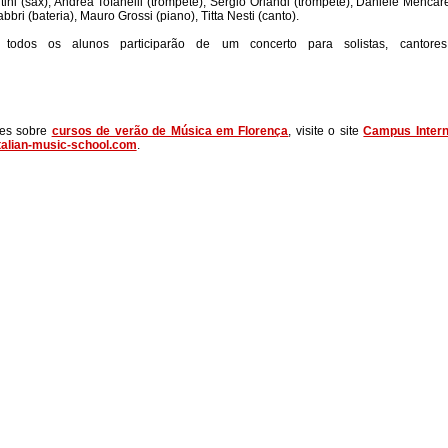
tini (sax), Andrea Tofanelli (trompete), Sergio Orlandi (trompete), Daniele Mencare
bbri (bateria), Mauro Grossi (piano), Titta Nesti (canto).
 todos os alunos participarão de um concerto para solistas, cantore
ões sobre
cursos de verão de Música em Florença
, visite o site
Campus Intern
italian-music-school.com
.