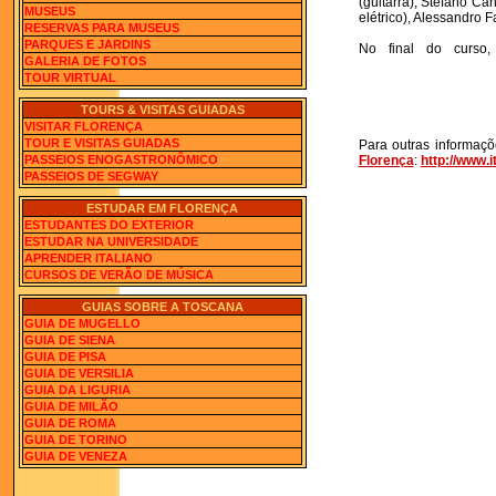
(guitarra), Stefano Can
MUSEUS
elétrico), Alessandro Fa
RESERVAS PARA MUSEUS
PARQUES E JARDINS
No final do curso,
GALERIA DE FOTOS
TOUR VIRTUAL
TOURS & VISITAS GUIADAS
VISITAR FLORENÇA
TOUR E VISITAS GUIADAS
Para outras informaç
Florença
:
http://www.
PASSEIOS ENOGASTRONÔMICO
PASSEIOS DE SEGWAY
ESTUDAR EM FLORENÇA
ESTUDANTES DO EXTERIOR
ESTUDAR NA UNIVERSIDADE
APRENDER ITALIANO
CURSOS DE VERÃO DE MÚSICA
GUIAS SOBRE A TOSCANA
GUIA DE MUGELLO
GUIA DE SIENA
GUIA DE PISA
GUIA DE VERSILIA
GUIA DA LIGURIA
GUIA DE MILÃO
GUIA DE ROMA
GUIA DE TORINO
GUIA DE VENEZA