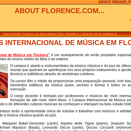
ABOUT FIRENZE, 
ABOUT FLORENCE.COM...
ENCONTRE TODAS AS INFORMAÇÕES SOBRE A CIDADE DE FLORENÇA
 INTERNACIONAL DE MÚSICA EM F
onal de Música em Florença
"
é um acampamento de verão projetado especial
ntes do ensino médio da Itália e do exterior.
O campus é aberto a instrumentistas da música clássica e do jazz de difere
mundo que queiram se aperfeiçoar nos seus próprios instrumentos e apro
técnicos e estilísticos através de workshops coletivos.
Os cursos têm o intuito de proporcionar uma preparação pessoal, com bas
elementos estéticos da música (autor, período e forma) e todos os p
execução.
O corpo docente é formado por professores e músicos de nível interna
formação de alto nível. Além disso, o Campus Internacional de Música p
o e de diferentes culturas musicais se conheçam e interajam na bela cidade histó
mpus terão a oportunidade única de estudar e trabalhar com músicos e artistas
to a música clássica quanto ao jazz.
: Margaret Baker-Genovesi (canto), Aquiles delle Vigne (piano), Joaquim So
 Michael Marasco (flauta), Leonardo DeLisi (canto), Duccio Ceccanti (violonc