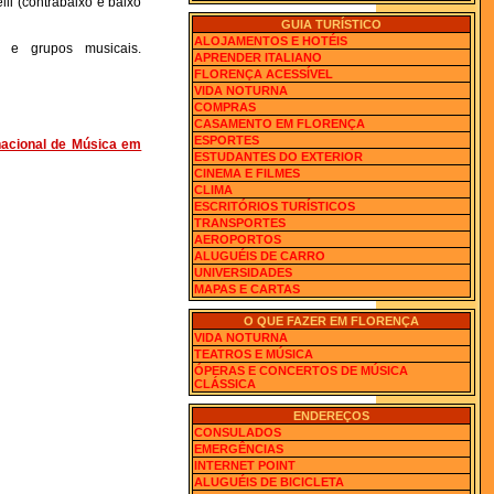
lli (contrabaixo e baixo
GUIA TURÍSTICO
ALOJAMENTOS E HOTÉIS
s e grupos musicais.
APRENDER ITALIANO
FLORENÇA ACESSÍVEL
VIDA NOTURNA
COMPRAS
CASAMENTO EM FLORENÇA
ESPORTES
acional de Música em
ESTUDANTES DO EXTERIOR
CINEMA E FILMES
CLIMA
ESCRITÓRIOS TURÍSTICOS
TRANSPORTES
AEROPORTOS
ALUGUÉIS DE CARRO
UNIVERSIDADES
MAPAS E CARTAS
O QUE FAZER EM FLORENÇA
VIDA NOTURNA
TEATROS E MÚSICA
ÓPERAS E CONCERTOS DE MÚSICA
CLÁSSICA
ENDEREÇOS
CONSULADOS
EMERGÊNCIAS
INTERNET POINT
ALUGUÉIS DE BICICLETA