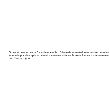
O que aconteceu entre 3 e 4 de novembro foi a mais assustadora e terrível de toda
inundada por dias após o desastre e muitas cidades ficaram ilhadas e severament
que Florença já viu.