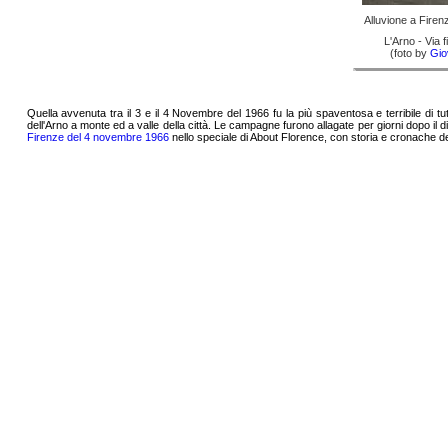
Alluvione a Fire
L'Arno - Via 
(foto by
Gio
Quella avvenuta tra il 3 e il 4 Novembre del 1966 fu la più spaventosa e terribile di tutte
dell'Arno a monte ed a valle della città. Le campagne furono allagate per giorni dopo il 
Firenze del 4 novembre 1966
nello speciale di About Florence, con storia e cronache del