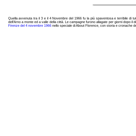
Quella avvenuta tra il 3 e il 4 Novembre del 1966 fu la più spaventosa e terribile di tutte
dell'Arno a monte ed a valle della città. Le campagne furono allagate per giorni dopo il 
Firenze del 4 novembre 1966
nello speciale di About Florence, con storia e cronache del