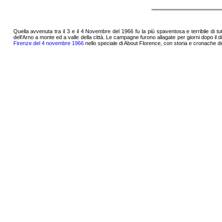
Quella avvenuta tra il 3 e il 4 Novembre del 1966 fu la più spaventosa e terribile di tutte
dell'Arno a monte ed a valle della città. Le campagne furono allagate per giorni dopo il 
Firenze del 4 novembre 1966
nello speciale di About Florence, con storia e cronache del